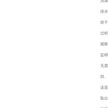
洗涤：
排水/
烘干：
过程
观察屏
监t机
无需人
四、后处理
这是智
取出