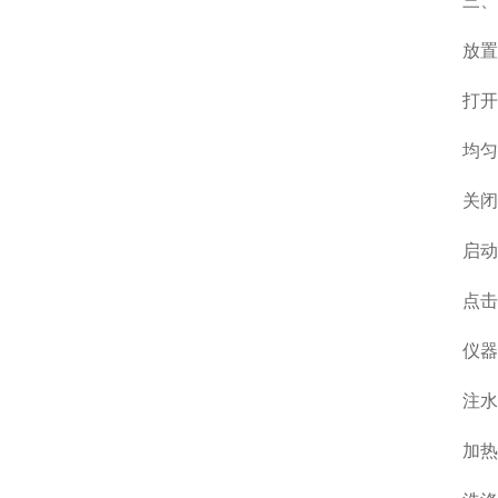
三、装载与
放置
打开机
均匀分
关闭机
启动
点击“开
仪器将
注水：
加热：