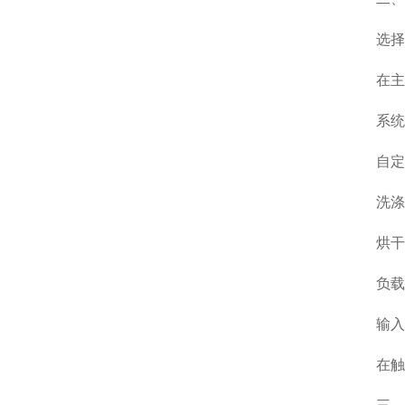
选择测
在主菜单中
系统会
自定义
洗涤条件
烘干条
负载量
输入样
在触摸