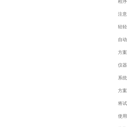
程序结
注意：
轻轻抖开
自动扫
方案A
仪器内
系统自
方案B
将试样
使用仪