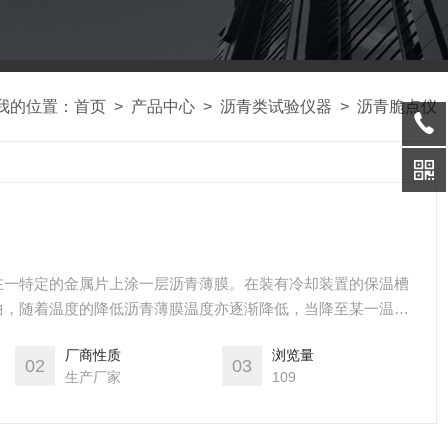
我的位置：
首页
>
产品中心
>
沥青类试验仪器
>
沥青脆点仪
在一特定的金属片上涂一层沥青薄膜。在装有冷却装置的保温槽
曲，随着温度的降低沥青薄膜温度亦逐渐降低，当降至某一温度
件下产生断裂时的温度。
厂商性质
浏览量
02
03
生产厂家
109