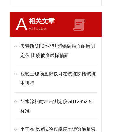
A
相关文章
RTICLES
美特斯MTSY-7型 陶瓷砖釉面耐磨测
定仪 比较被磨试样釉面
粗粒土现场直剪仪可在试坑探槽试坑
中进行
防水涂料耐冲击测定仪GB12952-91
标准
土工布淤堵试验仪梯度比渗透触屏液