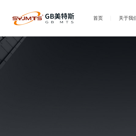
首页
关于我