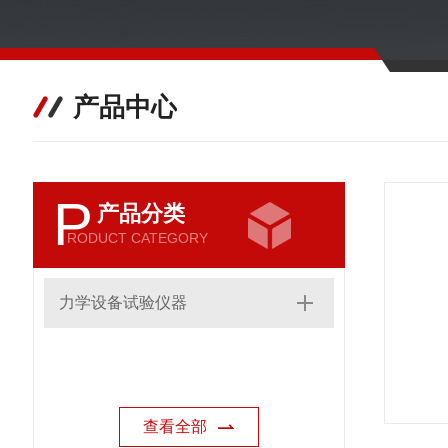
产品中心
P
产品分类
RODUCT CATEGORY
力学设备试验仪器
查看全部