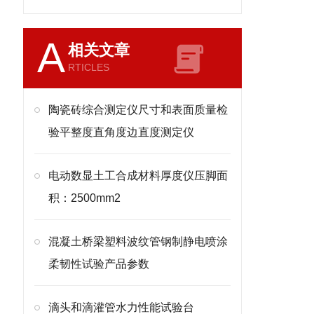
A
相关文章
RTICLES
陶瓷砖综合测定仪尺寸和表面质量检
验平整度直角度边直度测定仪
电动数显土工合成材料厚度仪压脚面
积：2500mm2
混凝土桥梁塑料波纹管钢制静电喷涂
柔韧性试验产品参数
滴头和滴灌管水力性能试验台