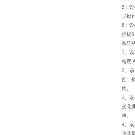
5
：设
员操
6
：设
控提
系统
1
、该
精度
2
、该
控，
槛。
3
、该
变化
率。
4
、该
障测