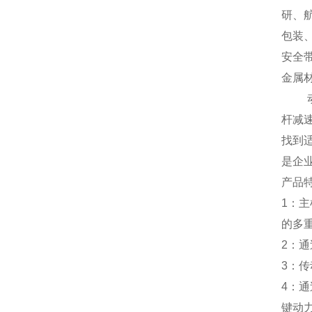
研、
包装
安全
金属
杆减
找到
是企
产品
1
：主
的多
2
：通
3
：传
4
：通
键动