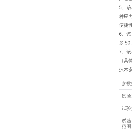
5
、该
种应
便捷
6
、该
多
50
7
、该
（具
技术
参数
试验
试验
试验
范围