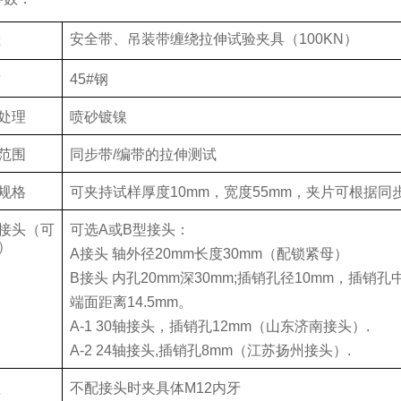
安全带、吊装带缠绕拉伸试验夹具（
100KN
）
称
质
45#
钢
处理
喷砂镀镍
范围
同步带
/
编带的拉伸测试
规格
可夹持试样厚度
10mm
，宽度
55mm
，夹片可根据同
接头（可
可选
A
或
B
型接头：
）
A
接头 轴外径
20mm
长度
30mm
（配锁紧母）
B
接头 内孔
20mm
深
30mm;
插销孔径
10mm
，插销孔
端面距离
14.5mm
。
A-1 30
轴接头，插销孔
12mm
（山东济南接头）
.
A-2 24
轴接头
,
插销孔
8mm
（江苏扬州接头）
.
注
不配接头时夹具体
M12
内牙