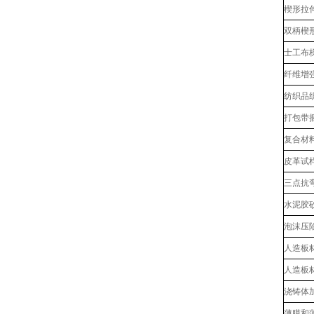
楔形拉伸
双柄楔形
士工布
纤维增
纺织品
打包带
复合材
皮革试
三点抗
水泥胶
泡沫压
人造板
人造板
浇铸体
薄膜和