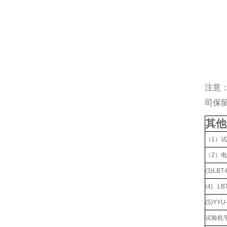
注意
司保
其他
（1）
（2）
(3)L
(4) L
(5)YY
试验机