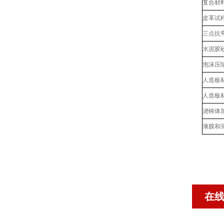
复合材
皮革试
三点抗
水泥胶
泡沫压
人造板
人造板
浇铸体
薄膜和
在