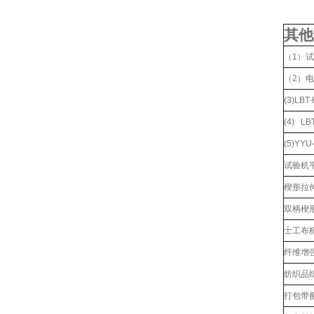
其他
（1）
（2）
(3)L
(4) L
(5)YY
试验机
楔形拉伸
双柄楔形
士工布
纤维增
纺织品
打包带