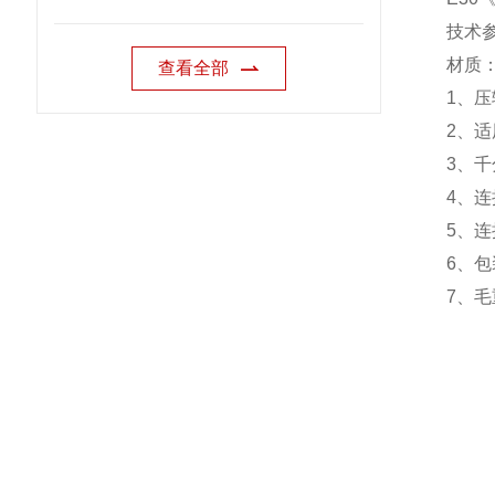
技术
材质
查看全部
1
、压
2
、适
3
、千
4
、连
5
、连
6
、包
7
、毛