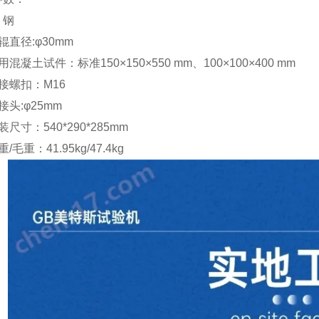
：钢
辊直径
:
φ
30mm
用混凝土试件：标准
150
×
150
×
550 mm
、
100
×
100
×
400 mm
接螺扣：
M16
接头
:
φ
25mm
装尺寸：
540*290*285mm
重
/
毛重：
41.95kg/47.4kg