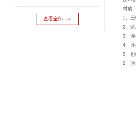
材质
1
、压
查看全部
2
、适
3
、连
4
、连
5
、包
6
、净