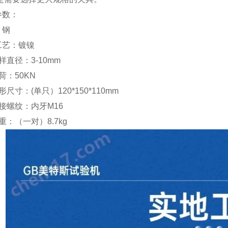
参数：
：钢
工艺：镀镍
样直径：
3-10mm
荷：
50KN
形尺寸：
(
单只）
120*150*110mm
接螺纹：内牙
M16
重：（一对）
8.7kg