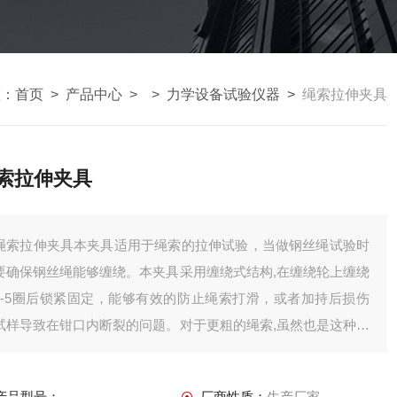
置：
首页
>
产品中心
> >
力学设备试验仪器
>
绳索拉伸夹具
索拉伸夹具
绳索拉伸夹具本夹具适用于绳索的拉伸试验，当做钢丝绳试验时
要确保钢丝绳能够缠绕。本夹具采用缠绕式结构,在缠绕轮上缠绕
3-5圈后锁紧固定，能够有效的防止绳索打滑，或者加持后损伤
试样导致在钳口内断裂的问题。对于更粗的绳索,虽然也是这种结
构,但是需要选择更大规格的夹具。
产品型号：
厂商性质：
生产厂家