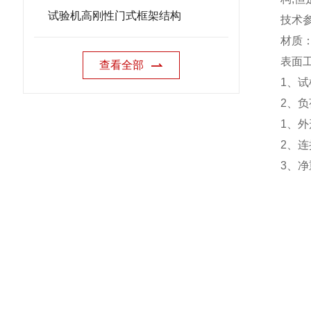
试验机高刚性门式框架结构
技术
材质
表面
查看全部
1
、试
2
、负
1
、外
2
、连
3
、净