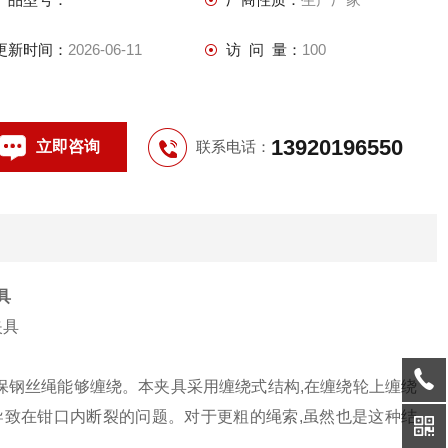
更新时间：
2026-06-11
访 问 量：
100
13920196550
立即咨询
联系电话：
具
保钢丝绳能够缠绕。本夹具采用缠绕式结构
,
在缠绕轮上缠绕
导致在钳口内断裂的问题。对于更粗的绳索
,
虽然也是这种结