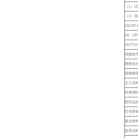
（1）
（2）
(3)L
(4) L
(5)YY
试验机
楔形拉伸
双柄楔形
士工布
纤维增
纺织品
打包带
复合材
皮革试