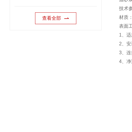
技术
材质
查看全部
表面
1
、适
2
、安
3
、连
4
、净