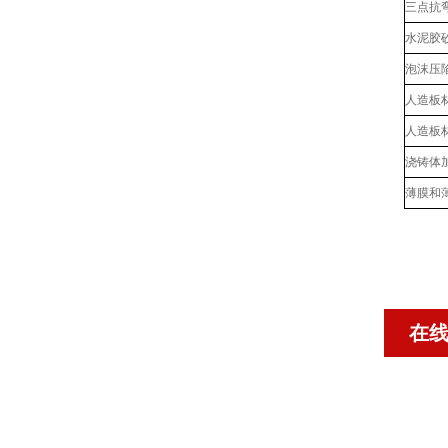
三点抗
水泥胶
泡沫压
人造板
人造板
浇铸体
薄膜和
在