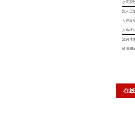
水泥胶
泡沫压
人造板
人造板
浇铸体
薄膜和
在