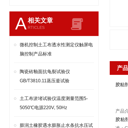
A
相关文章
RTICLES
微机控制土工布透水性测定仪触屏电
脑控制产品标准
产
陶瓷砖釉面抗龟裂试验仪
GB/T3810.11蒸压釜试验
胶粘
土工布淤堵试验仪温度测量范围5-
5050℃电源220V, 50Hz
产品
胶粘
膨润土橡胶遇水膨胀止水条抗水压试