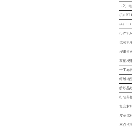
（2）
(3)L
(4) L
(5)YY
试验机
楔形拉伸
双柄楔形
士工布
纤维增
纺织品
打包带
复合材
皮革试
三点抗