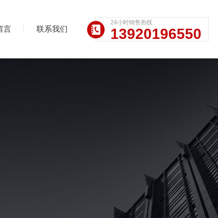
24小时销售热线
留言
联系我们
13920196550