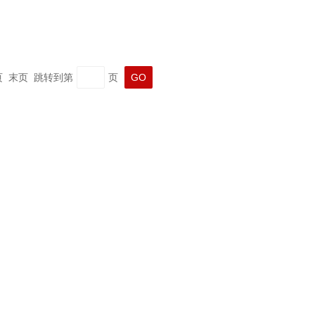
一页 末页 跳转到第
页