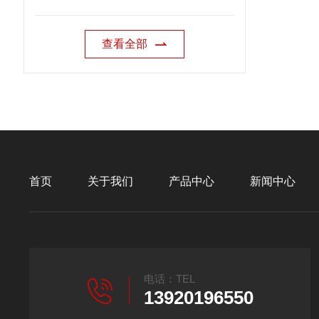
查看全部
首页
关于我们
产品中心
新闻中心
电话：TEL
13920196550