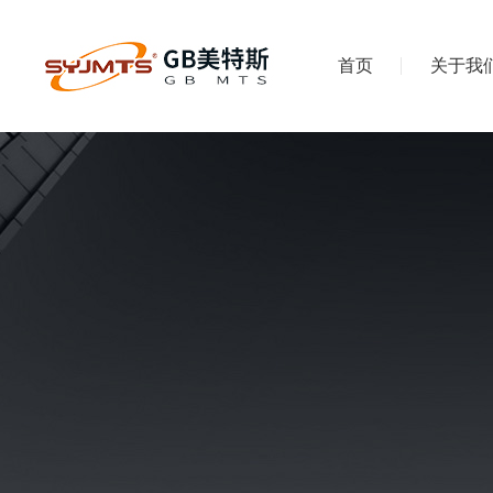
首页
关于我