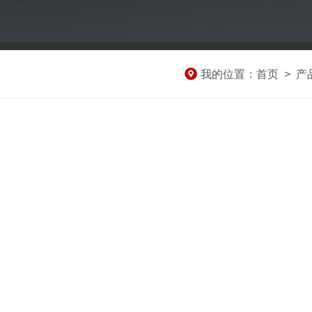
我的位置：
首页
>
产