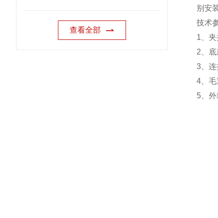
别安
技术
查看全部
1
、夹
2
、底
3
、连
4
、毛
5
、外