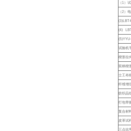
（1）
（2）
(3)L
(4) L
(5)YY
试验机
楔形拉伸
双柄楔形
士工布
纤维增
纺织品
打包带
复合材
皮革试
三点抗