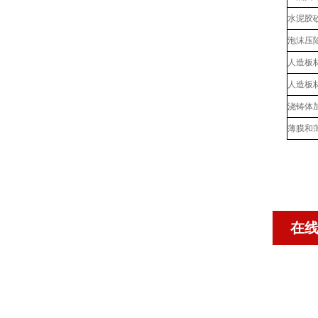
水泥胶
泡沫压
人造板
人造板
浇铸体
薄膜和
在