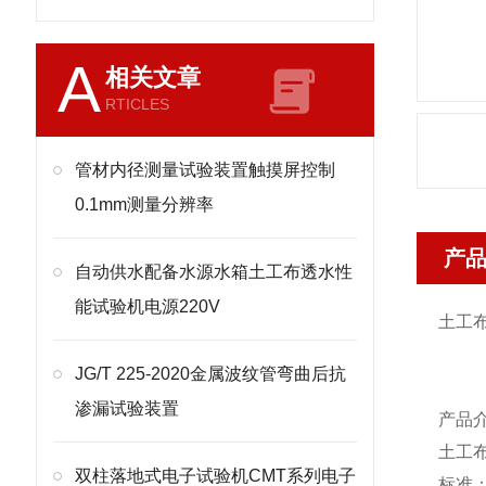
A
相关文章
RTICLES
管材内径测量试验装置触摸屏控制
0.1mm测量分辨率
产
自动供水配备水源水箱土工布透水性
能试验机电源220V
土工
JG/T 225-2020金属波纹管弯曲后抗
渗漏试验装置
产品
土工
双柱落地式电子试验机CMT系列电子
标准：