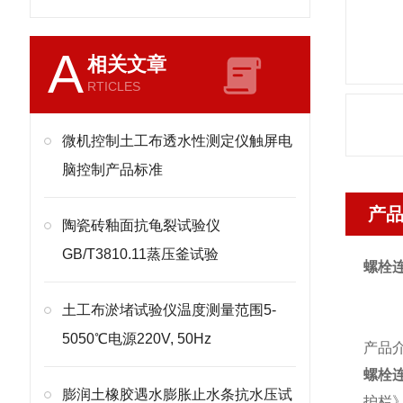
A
相关文章
RTICLES
微机控制土工布透水性测定仪触屏电
脑控制产品标准
产
陶瓷砖釉面抗龟裂试验仪
GB/T3810.11蒸压釜试验
螺栓
土工布淤堵试验仪温度测量范围5-
5050℃电源220V, 50Hz
产品
螺栓
膨润土橡胶遇水膨胀止水条抗水压试
护栏