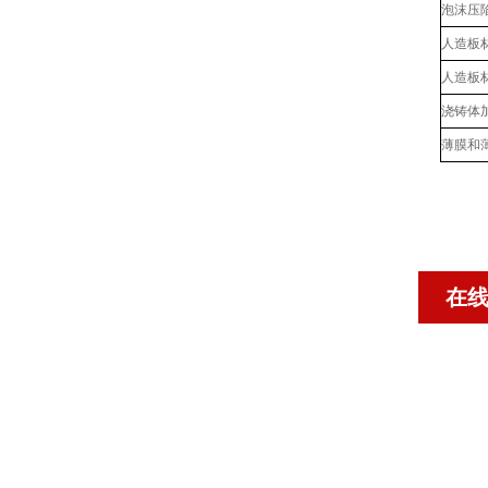
泡沫压
人造板
人造板
浇铸体
薄膜和
在