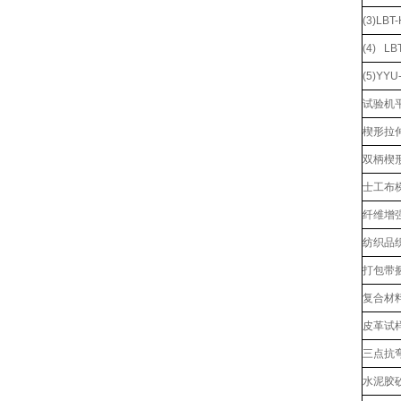
(3)L
(4) L
(5)YY
试验机
楔形拉伸
双柄楔形
士工布
纤维增
纺织品
打包带
复合材
皮革试
三点抗
水泥胶