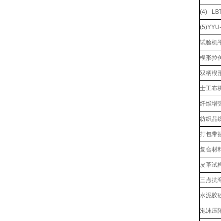
(4) L
(5)YY
试验机
楔形拉伸
双柄楔形
士工布
纤维增
纺织品
打包带
复合材
皮革试
三点抗
水泥胶
泡沫压