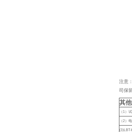
注意
司保
其他
（1）
（2）
(3)L