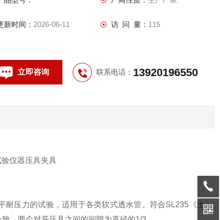
更新时间：
2026-06-11
访 问 量：
115
13920196550
立即咨询
联系电话：
平耐压力的试验，适用于各类软式透水管。符合
SL235
《土
一致，两个对开压具之间的间隙为直径的
1/3
。