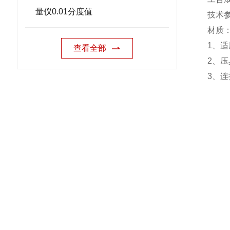
量仪0.01分度值
技术
材质
1
、适
查看全部
2
、压
3
、连