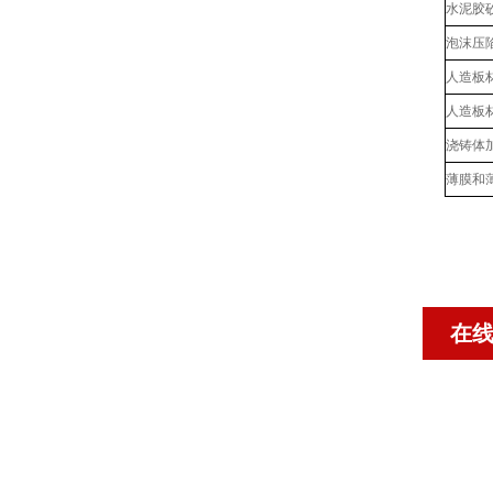
水泥胶
泡沫压
人造板
人造板
浇铸体
薄膜和
在