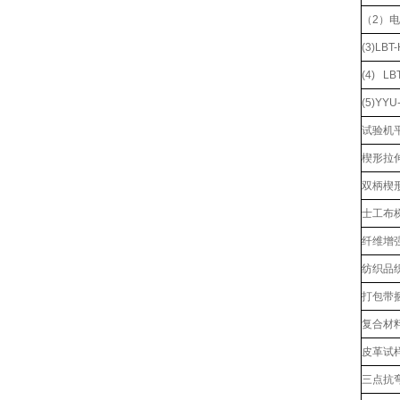
（2）
(3)L
(4) L
(5)YY
试验机
楔形拉伸
双柄楔形
士工布
纤维增
纺织品
打包带
复合材
皮革试
三点抗