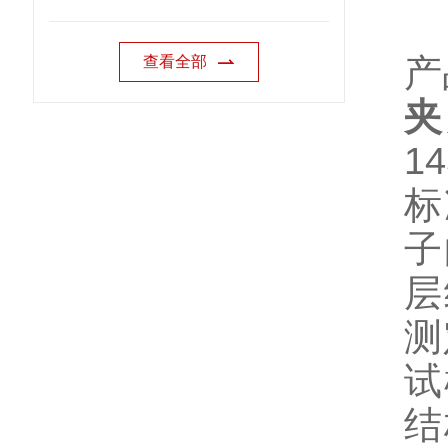
产
查看全部
夹
14
标
子
层
测
试
结