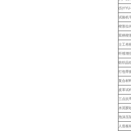
(5)YY
试验机
楔形拉伸
双柄楔形
士工布
纤维增
纺织品
打包带
复合材
皮革试
三点抗
水泥胶
泡沫压
人造板