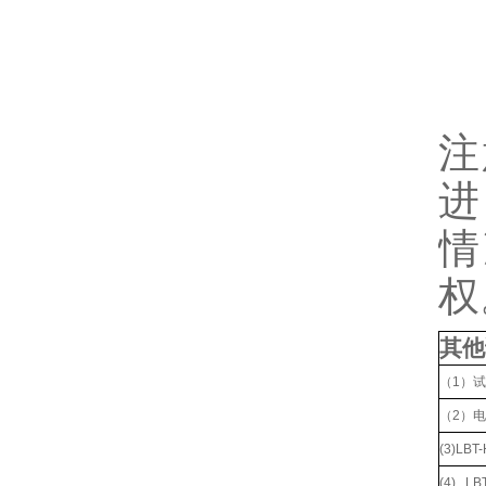
注
进
情
权
其他
（1）
（2）
(3)L
(4) L