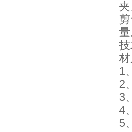
夹
剪
量
技
材
1
2
3
4
5