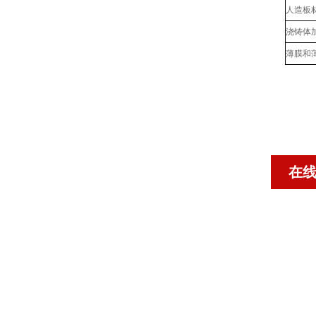
人造板
浇铸体
薄膜和
在