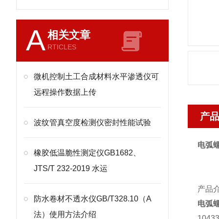
A
相关文章
RTICLES
微机控制土工合成材料水平渗透仪可
远程操作数据上传
产
波纹管真空度检测仪密封性能试验
电弧
橡胶低温脆性测定仪GB1682、
JTS/T 232-2019 水运
产品
防水卷材不透水仪GB/T328.10（A
电弧
法）使用方法介绍
1043