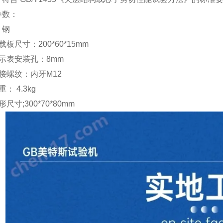
参数：
：钢
载板尺寸：
200*60*15mm
示表安装孔：
8mm
接螺纹：内牙
M12
重：
4.3kg
形尺寸
;300*70*80mm