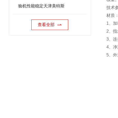
验机性能稳定天津美特斯
技术
材质
1
、加
查看全部
2
、指
3
、连
4
、净
5
、外