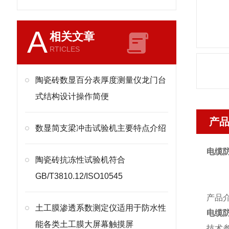
A
相关文章
RTICLES
陶瓷砖数显百分表厚度测量仪龙门台
式结构设计操作简便
产
​数显简支梁冲击试验机主要特点介绍
电缆
陶瓷砖抗冻性试验机符合
GB/T3810.12/ISO10545
产品
土工膜渗透系数测定仪适用于防水性
电缆
能各类土工膜大屏幕触摸屏
技术