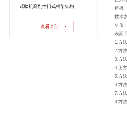
试验机高刚性门式框架结构
造板
技术
材质
查看全部
表面
1.
方
2.
方
3.
方
4.
正
5.
方
6.
方
7.
方
8.
方