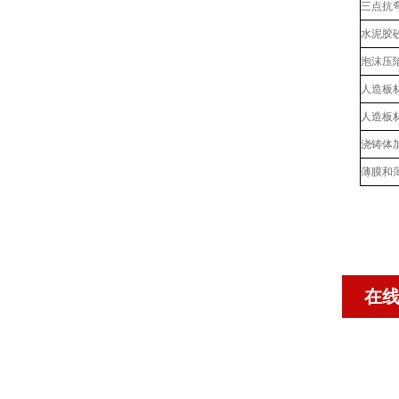
三点抗
水泥胶
泡沫压
人造板
人造板
浇铸体
薄膜和
在