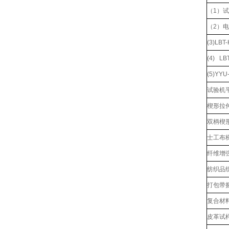
（1）
（2）
(3)L
(4) L
(5)YY
试验机
楔形拉伸
双柄楔形
士工布
纤维增
纺织品
打包带
复合材
皮革试