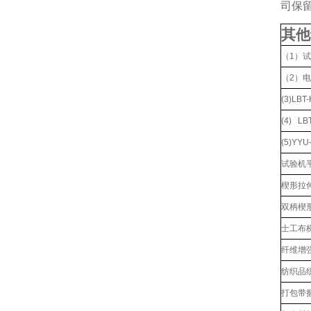
司保
其他
（1）
（2）
(3)L
(4) L
(5)YY
试验机
楔形拉伸
双柄楔形
士工布
纤维增
纺织品
打包带