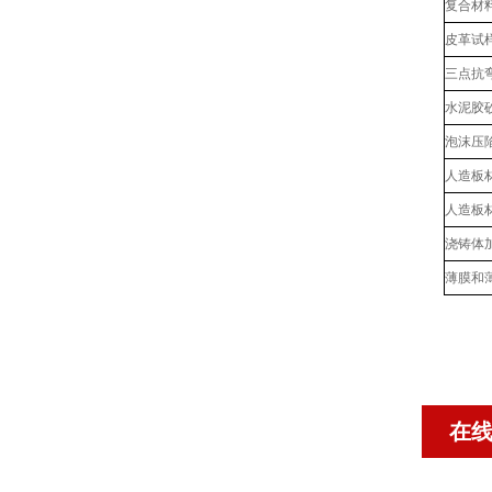
复合材
皮革试
三点抗
水泥胶
泡沫压
人造板
人造板
浇铸体
薄膜和
在