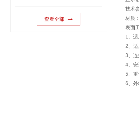
技术
材质
查看全部
表面
1
、适
2
、适
3
、连
4
、安
5
、重
6
、外