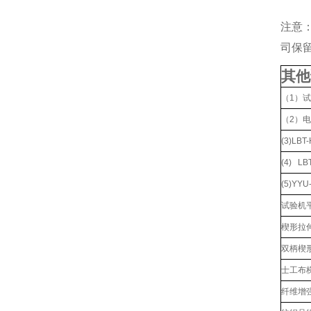
注意
司保
其他
（1）
（2）
(3)L
(4) L
(5)YY
试验机
楔形拉伸
双柄楔形
士工布
纤维增