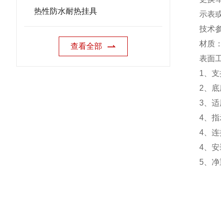
热性防水耐热挂具
示表
技术
材质
查看全部
表面
1
、支
2
、底
3
、适
4
、指
4
、连
4
、安
5
、净