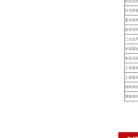
纺织品
打包带
复合材
皮革试
三点抗
水泥胶
泡沫压
人造板
人造板
浇铸体
薄膜和