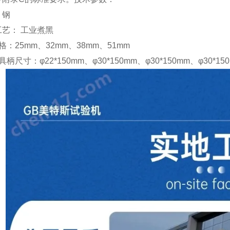
：钢
工艺： 工业煮黑
格：
25mm
、
32mm
、
38mm
、
51mm
具柄尺寸：φ
22*150mm
、φ
30*150mm
、φ
30*150mm
、φ
30*15