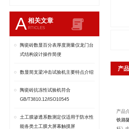
A
相关文章
RTICLES
陶瓷砖数显百分表厚度测量仪龙门台
式结构设计操作简便
产
​数显简支梁冲击试验机主要特点介绍
陶瓷砖抗冻性试验机符合
GB/T3810.12/ISO10545
产品
土工膜渗透系数测定仪适用于防水性
铁路
能各类土工膜大屏幕触摸屏
杆》