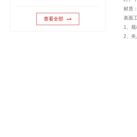
材质
表面
查看全部
1
、规
2
、夹