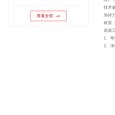
技术
加持
查看全部
材质
表面
1
、弯
2
、净