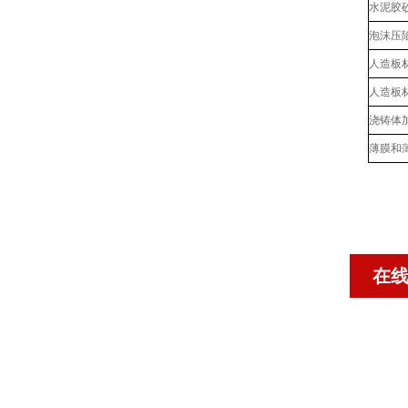
水泥胶
泡沫压
人造板
人造板
浇铸体
薄膜和
在