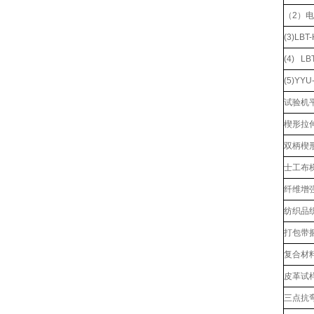
（2）
(3)L
(4) L
(5)YY
试验机
楔形拉伸
双柄楔形
士工布
纤维增
纺织品
打包带
复合材
皮革试
三点抗