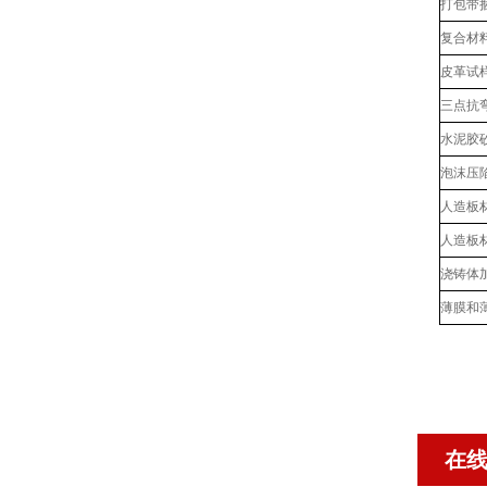
打包带
复合材
皮革试
三点抗
水泥胶
泡沫压
人造板
人造板
浇铸体
薄膜和
在