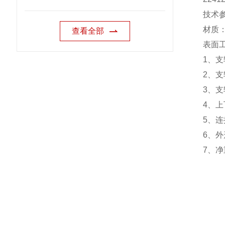
技术
材质
查看全部
表面
1
、支
2
、支
3
、支
4
、上
5
、连
6
、外
7
、净