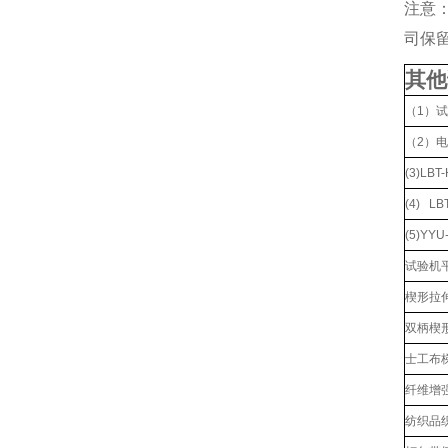
注意
司保
其他
（1）
（2）
(3)L
(4) L
(5)YY
试验机
楔形拉伸
双柄楔形
士工布
纤维增
纺织品