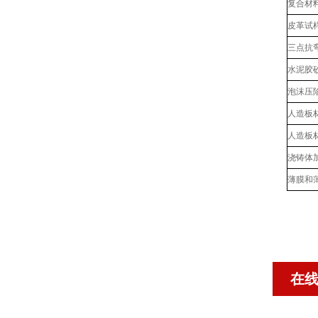
复合材
皮革试
三点抗
水泥胶
泡沫压
人造板
人造板
浇铸体
薄膜和
在