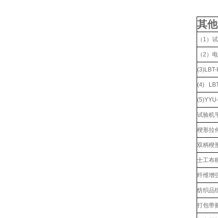
其他
（1）
（2）
(3)L
(4) L
(5)YY
试验机
楔形拉伸
双柄楔形
士工布
纤维增
纺织品
打包带