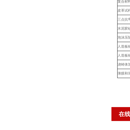
复合材
皮革试
三点抗
水泥胶
泡沫压
人造板
人造板
浇铸体
薄膜和
在