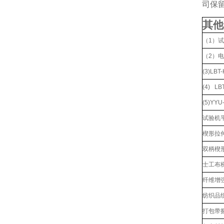
司保
其他
（1）
（2）
(3)L
(4) L
(5)YY
试验机
楔形拉伸
双柄楔形
士工布
纤维增
纺织品
打包带