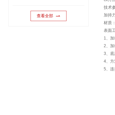
技术
加持
查看全部
材质
表面
1
、加
2
、加
3
、底
4
、方
5
、连