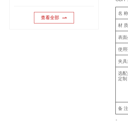
名 
查看全部
材 
表面
使用
夹具
选配
定制
备 
。