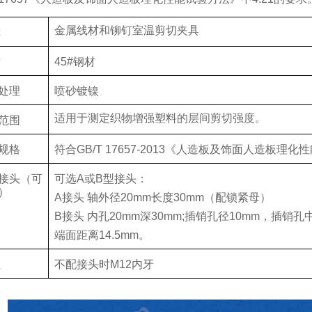
金属
线材和铆钉室温剪切夹具
称
质
45#
钢材
处理
喷砂镀镍
适用于测定织物增强塑料的层间剪切强度。
范围
规格
符合
GB/T 17657-2013
《人造板及饰面人造板理化性
接头（可
可选
A
或
B
型接头：
）
A
接头 轴外径
20mm
长度
30mm
（配锁紧母）
B
接头 内孔
20mm
深
30mm;
插销孔径
10mm
，插销孔
端面距离
14.5mm
。
注
不配接头时
M12
内牙