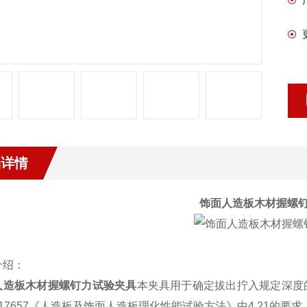
品详情
饰面人造板木材握螺
介绍：
人造板木材握螺钉力试验夹具
本夹具用于确定拔出拧入规定深度
17657
《人造板及饰面人造板理化性能试验方法》中
4.21
的要求