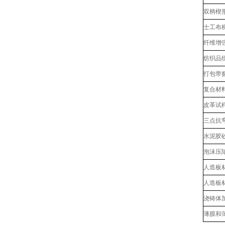
双柄楔形
士工布
纤维增
纺织品
打包带
复合材
皮革试
三点抗
水泥胶
泡沫压
人造板
人造板
浇铸体
薄膜和