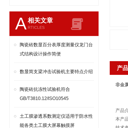
A
相关文章
RTICLES
陶瓷砖数显百分表厚度测量仪龙门台
式结构设计操作简便
产
​数显简支梁冲击试验机主要特点介绍
非金
陶瓷砖抗冻性试验机符合
GB/T3810.12/ISO10545
产品
土工膜渗透系数测定仪适用于防水性
本产
能各类土工膜大屏幕触摸屏
技术