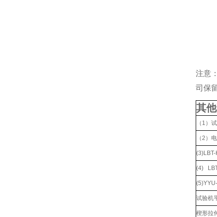
注意
司保
其他
（1）
（2）
(3)L
(4) L
(5)YY
试验机
楔形拉伸