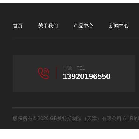
首页
关于我们
产品中心
新闻中心
电话：TEL
13920196550
版权所有© 2026 GB美特斯制造（天津）有限公司 All Righ