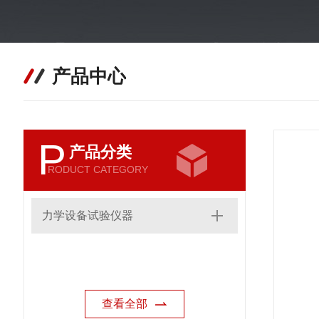
产品中心
P
产品分类
RODUCT CATEGORY
力学设备试验仪器
查看全部