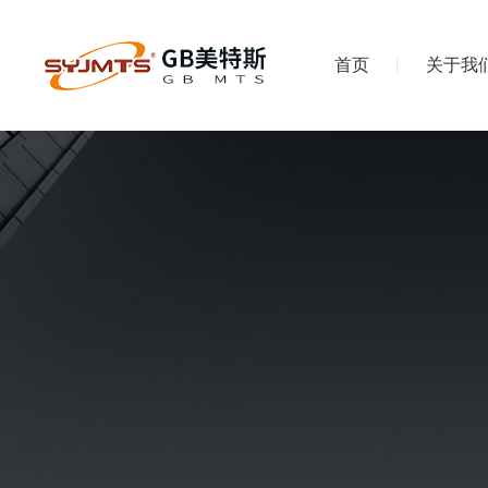
首页
关于我