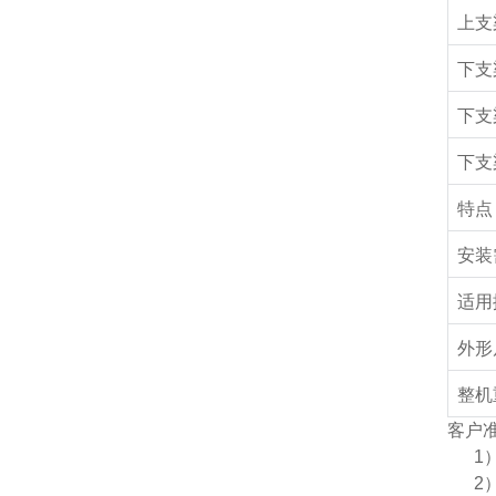
上支
下支
下支
下支
特点
安装
适用
外形
整机
客户
1
2