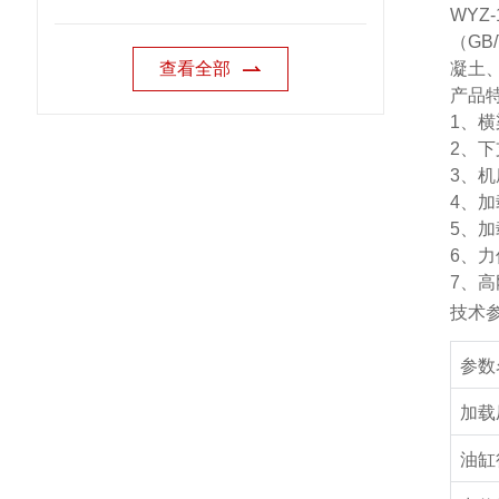
WYZ-
（
GB/
查看全部
凝土
产品
1
、横
2
、下
3
、机
4
、加
5
、加
6
、力
7
、高
技术
参数
加载
油缸