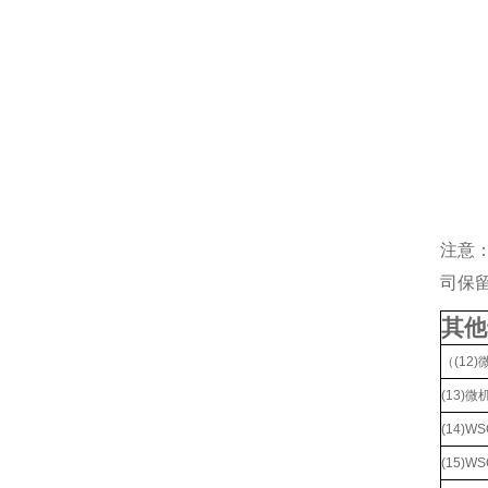
注意
司保
其他
（(12
(13)
(14)
(15)