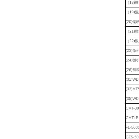
（18
（19
(20)
（21)
（22)
(23
(24)
(26)
(31)
(33)
(35)
CMT-
CMTL
FL-5
GZS-