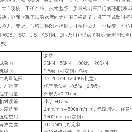
、大专院校、工矿企业、技术监督、质量检测等部门的理想测试
移动，继而实现了试验速度的大范围无极调节，保证了试验过程
试验力、变形、位移三种闭环控制，可在恒应力、恒应变、恒位
根据
GB
、
ISO
、
JIS
、
ASTM
、
DIN
及用户提供多种标准进行试验
参数
参数
试验力
20kN
、
50kN
、
100kN
、
200kN
机级别
0.5
级（可定制）
/1
级
力测量范围
1
～
200kN
（
200KN
机型）
力准确度
优于示值的
±0.5%
（
0.5
级）
位移测量
分辨力
≥0.01mm
相对误差
小于
±0.3%
速度范围
1mm/min
～
500mm/min
，无级调速、任意
压缩空间
1500mm
（可定制）
有效宽度
1100mm
（可定制）