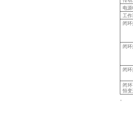
传动
电源
工作
闭环
闭环
闭环
闭环
恒变
。