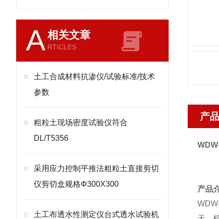
A
相关文章
RTICLES
土工合成材料抗渗仪/试验标准/技术
参数
产
粗粒土现场密度试验仪符合
DL/T5356
WDW-
采用应力控制平推法粗粒土直接剪切
仪剪切盒规格Φ300X300
产品
WDW-
土工布透水性测定仪台式透水试验机
天、