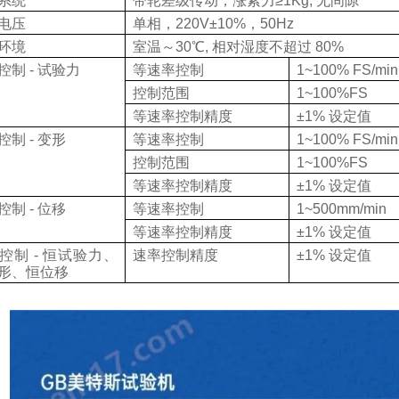
系统
带轮差级传动，涨紧力
≥1Kg,
无间隙
电压
单相，
220V±10%
，
50Hz
环境
室温～
30
℃
,
相对湿度不超过
80%
控制
-
试验力
等速率控制
1~100% FS/min
控制范围
1~100%FS
等速率控制精度
±1%
设定值
控制
-
变形
等速率控制
1~100% FS/min
控制范围
1~100%FS
等速率控制精度
±1%
设定值
控制
-
位移
等速率控制
1~500mm/min
等速率控制精度
±1%
设定值
控制
-
恒试验力、
速率控制精度
±1%
设定值
形、恒位移