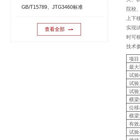
GB/T15789、JTG3460标准
院校
上下
实现
查看全部
时可
技术
项目
最大
试验
试验
试验
横梁
位移
横梁
有效
试验