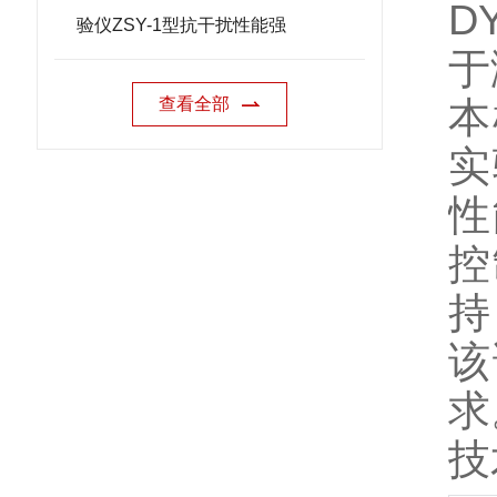
DY
验仪ZSY-1型抗干扰性能强
于
查看全部
本
实
性
控
持
该
求
技