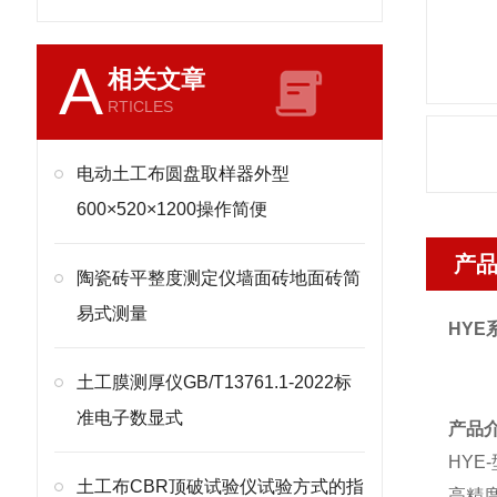
A
相关文章
RTICLES
电动土工布圆盘取样器外型
600×520×1200操作简便
产
陶瓷砖平整度测定仪墙面砖地面砖简
易式测量
HYE
土工膜测厚仪GB/T13761.1-2022标
准电子数显式
产品
HYE-
土工布CBR顶破试验仪试验方式的指
高精