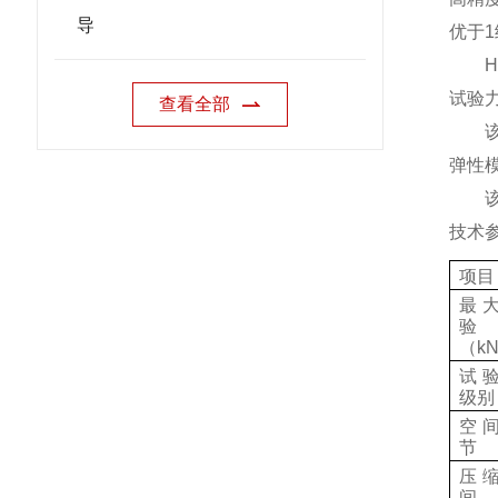
导
优于
1
H
试验
查看全部
该试
弹性
该试
技术
项目
最
验
（
k
试
级别
空
节
压
间