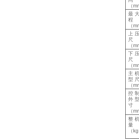
（
m
最
程
（
m
上
尺
（
m
下
尺
（
m
主
型
（
m
控
外
寸
（
m
整
量
（
kg