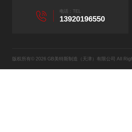
电话：TEL
13920196550
版权所有© 2026 GB美特斯制造（天津）有限公司 All Righ