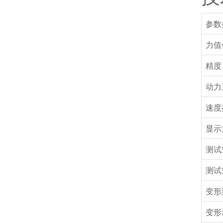
参数
力值
精度
动力
速度
显示
测试
测试
变形
变形