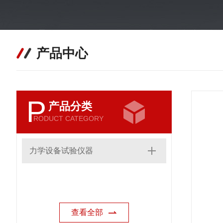
产品中心
P
产品分类
RODUCT CATEGORY
力学设备试验仪器
查看全部