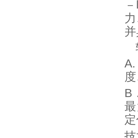
－
力
并
A
度
B
最
定
技