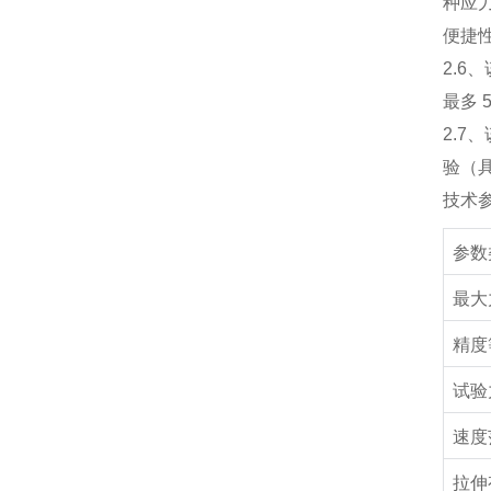
种应
便捷
2.6
、
最多
2.7
、
验（
技术
参数
最大
精度
试验
速度
拉伸