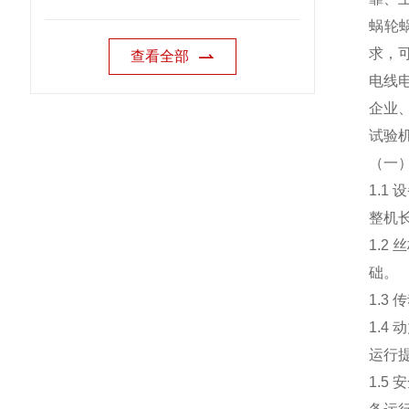
蜗轮
求，
查看全部
电线
企业
试验
（一
1.1
设
整机
1.2
丝
础。
1.3
传
1.4
动
运行
1.5
安