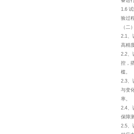
备运
1.6
试
验过
（二
2.1
、
高精
2.2
、
控，
槛。
2.3
、
与变
率。
2.4
、
保障
2.5
、