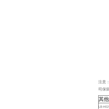
注意
司保
其他
LB-H