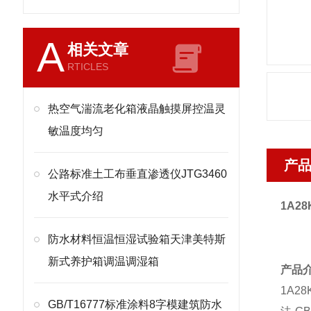
A
相关文章
RTICLES
热空气湍流老化箱液晶触摸屏控温灵
敏温度均匀
产
公路标准土工布垂直渗透仪JTG3460
水平式介绍
1A28
防水材料恒温恒湿试验箱天津美特斯
新式养护箱调温调湿箱
产品
1A28
GB/T16777标准涂料8字模建筑防水