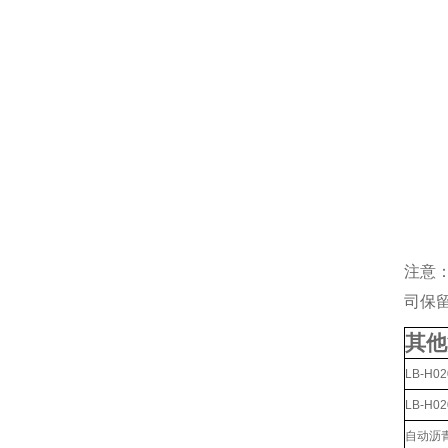
注意
司保
其他
LB-H
LB-H
自动沥