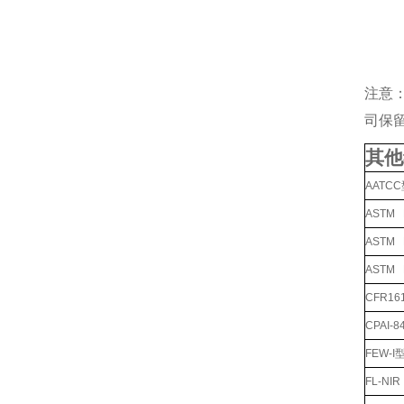
注意
司保
其他
AATC
ASTM
ASTM
ASTM
CFR1
CPAI
FEW-
FL-N