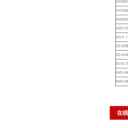
GY90
GY90
HD02
HD07
HH-6
JIS-
JIS-
IS19
KMS-
KMS-
在