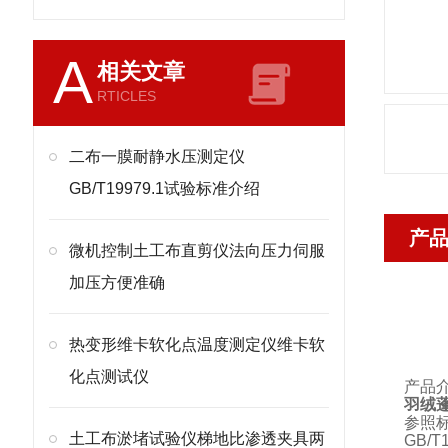
A
相关文章
RTICLES
二布一膜耐静水压测定仪
GB/T19979.1试验标准介绍
产
微机控制土工布直剪仪法向压力伺服
加压方便准确
热变形维卡软化点温度测定仪维卡软
化点测试仪
产品
羽绒
参照
土工布淤堵试验仪梯地比渗透夹具两
GB/T1