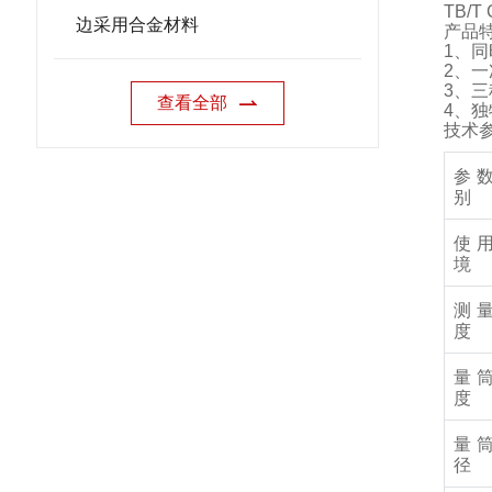
TB/T 
边采用合金材料
产品
1
、同
2
、一
3
、三
查看全部
4
、独
技术
参
别
使
境
测
度
量
度
量
径