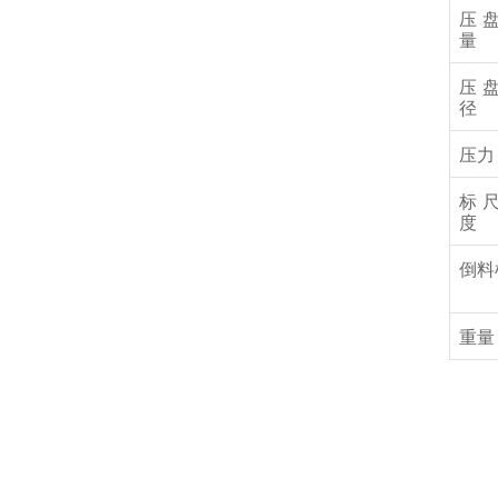
压
量
压
径
压力
标
度
倒料
重量