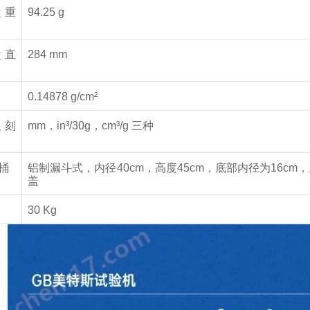
盘重
94.25 g
盘直
284 mm
0.14878 g/cm²
尺刻
mm
，
in³/30g
，
cm³/g
三种
桶
铝制漏斗式，内径
40cm
，高度
45cm
，底部内径为
16cm
，
盖
30 Kg