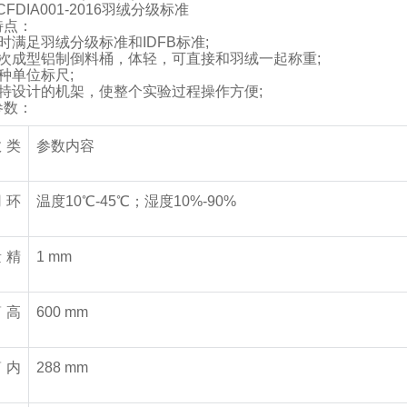
CFDIA001-2016
羽绒分级标准
特点：
时满足羽绒分级标准和
IDFB
标准
;
次成型铝制倒料桶，体轻，可直接和羽绒一起称重
;
种单位标尺
;
特设计的机架，使整个实验过程操作方便
;
参数：
数类
参数内容
用环
温度
10
℃-
45
℃
；湿度
10%-90%
量精
1 mm
筒高
600 mm
筒内
288 mm