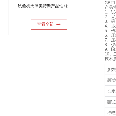
GBT18
试验机天津美特斯产品性能
产品
1
、试
2
、采
3
、采
查看全部
4
、步
5
、传
6
、压
7
、压
8
、仪
9
、除
10
、
技术
参数
测试
长度
测试
行程