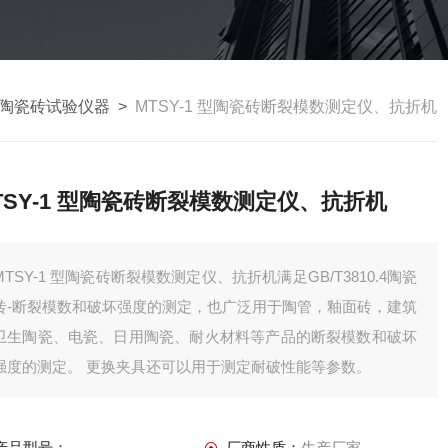
陶瓷砖试验仪器
>
MTSY-1 型陶瓷砖断裂模数测定仪、抗折机
TSY-1 型陶瓷砖断裂模数测定仪、抗折机
MTSY-1 型陶瓷砖断裂模数测定仪、抗折机满足GB/T3810.4陶瓷
砖-断裂模数和破坏强度的测定，也广泛用于陶管，釉面砖，建筑
卫生陶瓷、电瓷、日用陶瓷、耐火材料等产品的断裂模数和破坏
强度的测定。 更换夹具还可以用于测定耐破性能等参数。
产品型号：
厂商性质：
生产厂家