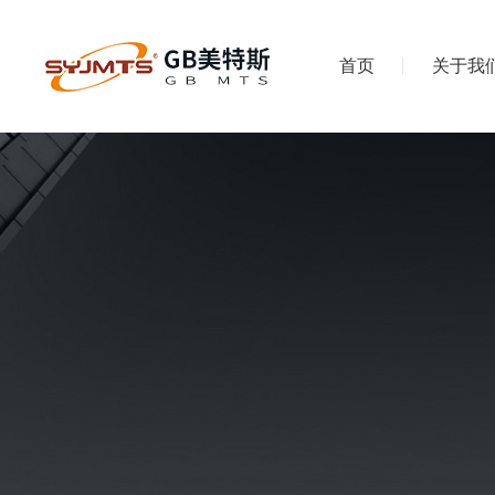
首页
关于我