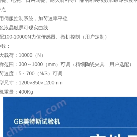
陶瓷、电瓷、日用陶瓷、耐火材料等产品的断裂模数和破坏强度的
特点
采用伺服控制系统，加荷速率平稳
彩色液晶触屏可现实曲线
配100-10000N力值传感器、微机控制（用户定制）
参数：
大载荷：10000（N）
样范围：300～1000（mm）可调（精细陶瓷夹具，用户选配）
荷速度：5～700（N/S）可调
型尺寸：1200×850×1200mm
机重量：400Kg