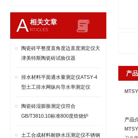
A
相关文章
RTICLES
陶瓷砖平整度直角度边直度测定仪天
津美特斯陶瓷砖试验仪器
产
排水材料平面通水量测定仪ATSY-4
型土工排水网纵向导水率测定仪
MTS
陶瓷砖湿膨胀测定仪符合
GB/T3810.10标准800度焙烧炉
产品
MTS
土工合成材料耐静水压测定仪不锈钢