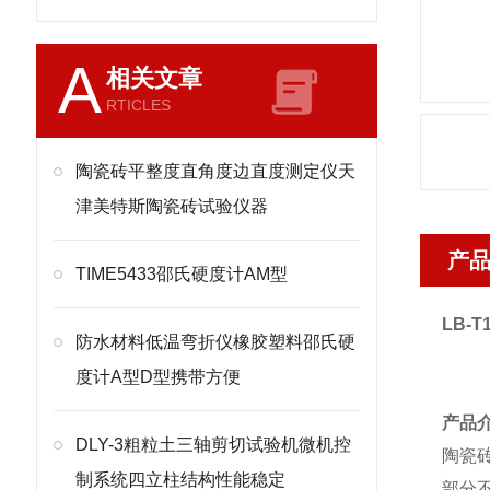
A
相关文章
RTICLES
陶瓷砖平整度直角度边直度测定仪天
津美特斯陶瓷砖试验仪器
产
TIME5433邵氏硬度计AM型
LB-T
防水材料低温弯折仪橡胶塑料邵氏硬
度计A型D型携带方便
产品
DLY-3粗粒土三轴剪切试验机微机控
陶瓷
制系统四立柱结构性能稳定
部分