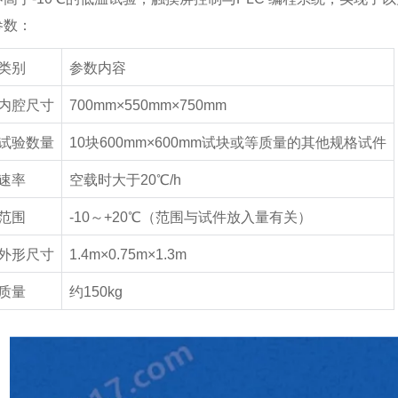
参数：
类别
参数内容
内腔尺寸
700mm×550mm×750mm
试验数量
10
块
600mm×600mm
试块或等质量的其他规格试件
速率
空载时大于
20℃/h
范围
-10
～
+20℃
（范围与试件放入量有关）
外形尺寸
1.4m×0.75m×1.3m
质量
约
150kg