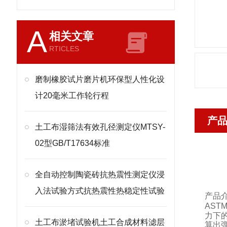
A
相关文章
RTICLES
磨制橡胶试片磨片机环保型人性化设
计20毫米工作轮行程
产
土工布湿筛法有效孔径测定仪MTSY-
02型GB/T17634标准
全自动控制陶瓷砖抗热震性测定仪浸
入法试验方式抗热震性热稳定性试验
产品
ASTM
力下
土工布淤堵试验机土工合成材料滤层
算出