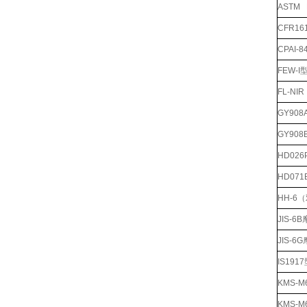
ASTM
CFR1
CPAI
FEW-
FL-N
GY90
GY90
HD02
HD07
HH-6
JIS-
JIS-
IS19
KMS-
KMS-