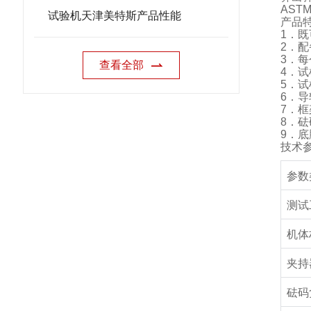
ASTM
试验机天津美特斯产品性能
产品
1
．既
2
．配
3
．每
查看全部
4
．试
5
．试
6
．导
7
．框
8
．砝
9
．底
技术
参数
测试
机体
夹持
砝码